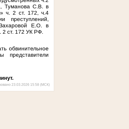
редусмотренных ч.2
), Туманова С.В. в
 ч. 2 ст. 172, ч.4
и преступлений,
 Захаровой Е.О. в
 2 ст. 172 УК РФ.
ать обвинительное
ы представители
минут.
ковано 23.03.2026 15:58 (МСК)