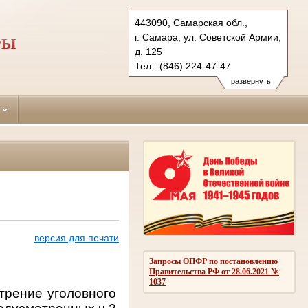
443090, Самарская обл.,
г. Самара, ул. Советской Армии,
РЫ
д. 125
Тел.: (846) 224-47-47
sovetsky.sam@sudrf.ru
развернуть
версия для печати
Запросы ОПФР по постановлению
Правительства РФ от 28.06.2021 №
1037
трение уголовного