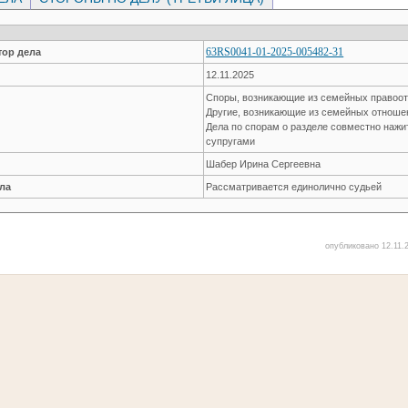
63RS0041-01-2025-005482-31
ор дела
12.11.2025
Споры, возникающие из семейных правоо
Другие, возникающие из семейных отнош
Дела по спорам о разделе совместно наж
супругами
Шабер Ирина Сергеевна
ла
Рассматривается единолично судьей
опубликовано 12.11.2