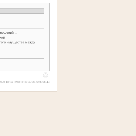
тношений →
ений →
итого имущества между
025 18:34, изменено 04.08.2026 06:43