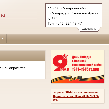
443090, Самарская обл.,
г. Самара, ул. Советской Армии,
РЫ
д. 125
Тел.: (846) 224-47-47
sovetsky.sam@sudrf.ru
развернуть
е или обратитесь
Запросы ОПФР по постановлению
Правительства РФ от 28.06.2021 №
1037